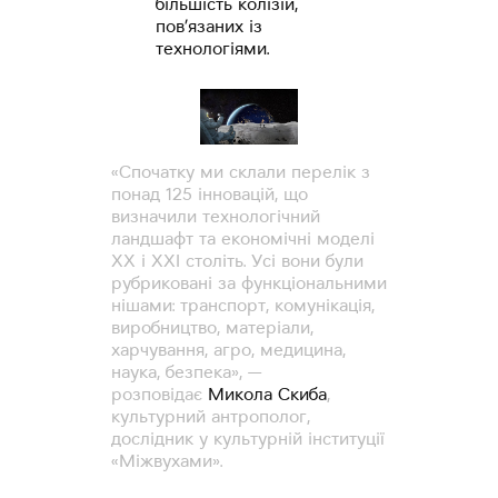
більшість колізій,
пов’язаних із
технологіями.
«Спочатку ми склали перелік з
понад 125 інновацій, що
визначили технологічний
ландшафт та економічні моделі
ХХ і ХХІ століть. Усі вони були
рубриковані за функціональними
нішами: транспорт, комунікація,
виробництво, матеріали,
харчування, агро, медицина,
наука, безпека», —
розповідає
Микола Скиба
,
культурний антрополог,
дослідник у культурній інституції
«Міжвухами».