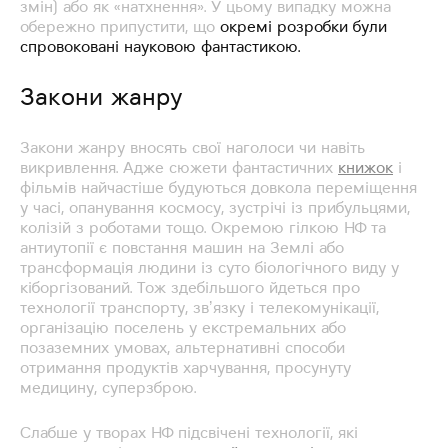
змін) або як «натхнення». У цьому випадку можна
обережно припустити, що
окремі розробки були
спровоковані науковою фантастикою.
Закони жанру
Закони жанру вносять свої наголоси чи навіть
викривлення. Адже сюжети фантастичних
книжок
і
фільмів найчастіше будуються довкола переміщення
у часі, опанування космосу, зустрічі із прибульцями,
колізій з роботами тощо. Окремою гілкою НФ та
антиутопії є повстання машин на Землі або
трансформація людини із суто біологічного виду у
кіборгізований. Тож здебільшого йдеться про
технології транспорту, звʼязку і телекомунікації,
організацію поселень у екстремальних або
позаземних умовах, альтернативні способи
отримання продуктів харчування, просунуту
медицину, суперзброю.
Слабше у творах НФ підсвічені технології, які