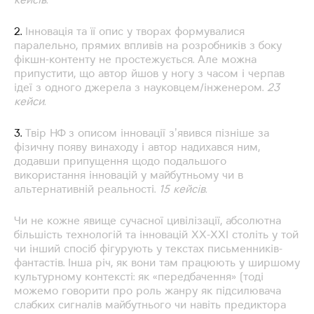
кейсів.
2.
Інновація та її опис у творах формувалися
паралельно, прямих впливів на розробників з боку
фікшн-контенту не простежується. Але можна
припустити, що автор йшов у ногу з часом і черпав
ідеї з одного джерела з науковцем/інженером.
23
кейси.
3.
Твір НФ з описом інновації зʼявився пізніше за
фізичну появу винаходу і автор надихався ним,
додавши припущення щодо подальшого
використання інновацій у майбутньому чи в
альтернативній реальності.
15 кейсів.
Чи не кожне явище сучасної цивілізації, абсолютна
більшість технологій та інновацій ХХ-ХХІ століть у той
чи інший спосіб фігурують у текстах письменників-
фантастів. Інша річ, як вони там працюють у ширшому
культурному контексті: як «передбачення» (тоді
можемо говорити про роль жанру як підсилювача
слабких сигналів майбутнього чи навіть предиктора