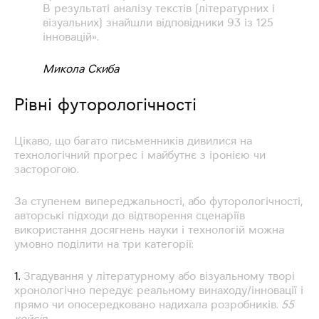
В результаті аналізу текстів (літературних і
візуальних) знайшли відповідники 93 із 125
інновацій».
Микола Скиба
Рівні футорологічності
Цікаво, що багато письменників дивилися на
технологічний прогрес і майбутнє з іронією чи
засторогою.
За ступенем випереджальності, або футорологічності,
авторські підходи до відтворення сценаріїв
використання досягнень науки і технологій можна
умовно поділити на три категорії:
1.
Згадування у літературному або візуальному творі
хронологічно передує реальному винаходу/інновації і
прямо чи опосередковано надихала розробників.
55