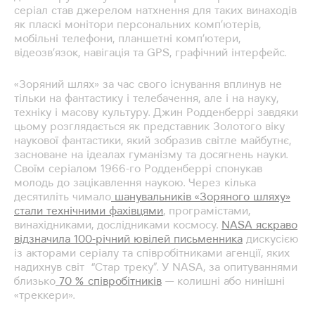
серіал став джерелом натхнення для таких винаходів
як пласкі монітори персональних комп’ютерів,
мобільні телефони, планшетні комп’ютери,
відеозв’язок, навігація та GPS, графічний інтерфейс.
«Зоряний шлях» за час свого існування вплинув не
тільки на фантастику і телебачення, але і на науку,
техніку і масову культуру. Джин Родденберрі завдяки
цьому розглядається як представник Золотого віку
наукової фантастики, який зобразив світле майбутнє,
засноване на ідеалах гуманізму та досягнень науки.
Своїм серіалом 1966-го Родденберрі спонукав
молодь до зацікавлення наукою. Через кілька
десятиліть чимало
шанувальників «Зоряного шляху»
стали технічними фахівцями
, програмістами,
винахідниками, дослідниками космосу.
NASA яскраво
відзначила 100-річний ювілей письменника
дискусією
із акторами серіалу та співробітниками агенції, яких
надихнув світ “Стар треку”. У NASA, за опитуваннями
близько
70 % співробітників
— колишні або нинішні
«треккери».