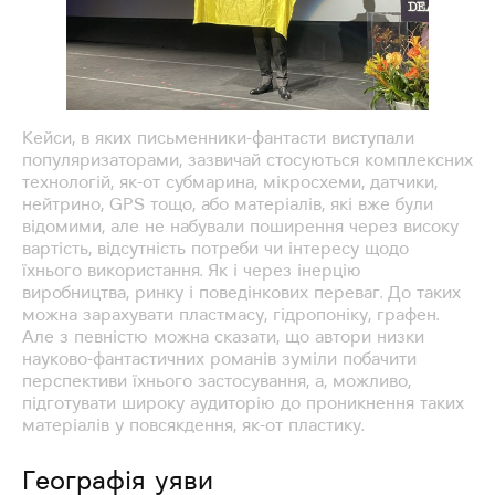
Кейси, в яких письменники-фантасти виступали
популяризаторами, зазвичай стосуються комплексних
технологій, як-от субмарина, мікросхеми, датчики,
нейтрино, GPS тощо, або матеріалів, які вже були
відомими, але не набували поширення через високу
вартість, відсутність потреби чи інтересу щодо
їхнього використання. Як і через інерцію
виробництва, ринку і поведінкових переваг. До таких
можна зарахувати пластмасу, гідропоніку, графен.
Але з певністю можна сказати, що автори низки
науково-фантастичних романів зуміли побачити
перспективи їхнього застосування, а, можливо,
підготувати широку аудиторію до проникнення таких
матеріалів у повсякдення, як-от пластику.
Географія уяви