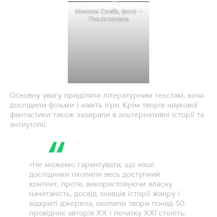
Микола Скиба, фото –
Theukrainians
Основну увагу приділяли літературним текстам, хоча
дослідили фільми і навіть ігри. Крім творів наукової
фантастики також зазирали в альтернативні історії та
антиутопії.
«Не можемо гарантувати, що наші
дослідники охопили весь доступний
контент, проте, використовуючи власну
начитаність, досвід знавців історії жанру і
відкриті джерела, охопили твори понад 50
провідних авторів ХХ і початку ХХІ століть.