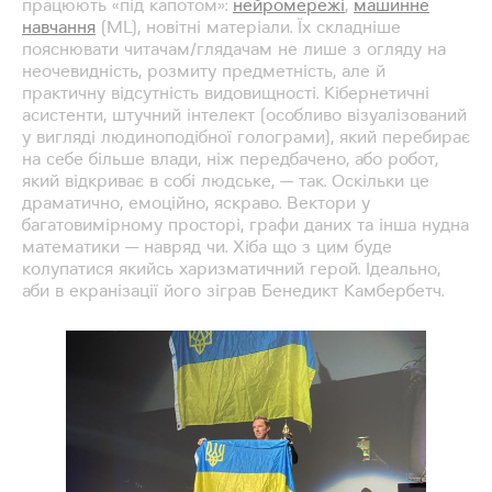
працюють «під капотом»:
нейромережі
,
машинне
навчання
(ML), новітні матеріали. Їх складніше
пояснювати читачам/глядачам не лише з огляду на
неочевидність, розмиту предметність, але й
практичну відсутність видовищності. Кібернетичні
асистенти, штучний інтелект (особливо візуалізований
у вигляді людиноподібної голограми), який перебирає
на себе більше влади, ніж передбачено, або робот,
який відкриває в собі людське, — так. Оскільки це
драматично, емоційно, яскраво. Вектори у
багатовимірному просторі, графи даних та інша нудна
математики — навряд чи. Хіба що з цим буде
колупатися якийсь харизматичний герой. Ідеально,
аби в екранізації його зіграв Бенедикт Камбербетч.