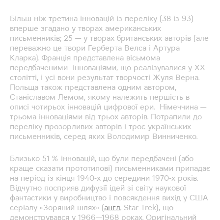
Більш ніж третина інновацій із переліку (38 із 93)
вперше згадано у творах американських
письменників; 25 — у творах британських авторів (але
переважно це твори Герберта Велса і Артура
Кларка). Франція представлена вісьмома
передбаченими інноваціями, що реалізувалися у ХХ
столітті, і усі вони результат творчості Жуля Верна.
Польща також представлена одним автором,
Станіславом Лемом, якому належить першість в
описі чотирьох інновацій цифрової ери. Німеччина —
трьома інноваціями від трьох авторів. Потрапили до
переліку прозорливих авторів і троє українських
письменників, серед яких Володимир Винниченко.
Близько 51 % інновацій, що були передбачені (або
краще сказати прототипові) письменниками припадає
на період із кінця 1940-х до середини 1970-х років.
Відчутно посприяв дифузії ідей зі світу наукової
фантастики у виробництво і повсякдення вихід у США
серіалу «Зоряний шлях» (
англ.
Star Trek), що
демонструвався у 1966—1968 роках. Оригінальний