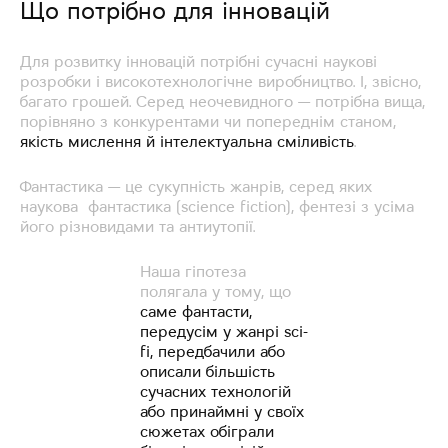
Що потрібно для інновацій
Для розвитку інновацій потрібні сучасні наукові
розробки і високотехнологічне виробництво. І, звісно,
багато грошей. Серед неочевидного — потрібна вища,
порівняно з конкурентами чи попереднім станом,
якість мислення й інтелектуальна сміливість
.
Фантастика — це сукупність жанрів, серед яких
наукова фантастика (science fiction), фентезі з усіма
його різновидами та антиутопії.
Наша гіпотеза
полягала у тому, що
саме фантасти,
передусім у жанрі sci-
fi, передбачили або
описали більшість
сучасних технологій
або принаймні у своїх
сюжетах обіграли