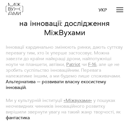
УКР
Як наукова фантастика впливає
на інновації: дослідження
МіжВухами
Інновації кардинально змінюють ринки, дають суттєву
перевагу тим, хто їх уперше застосовує. Можна
завезти до країни найкращі дрони, найпотужніші
ноути чи планшети, автівки,
Patriot
чи
F-16
, але це не
зробить суспільство інноваційним. Перевага
належатиме іншим, а ми будемо лише споживачами.
Альтернатива — розвивати власну екосистему
інновацій.
Ми у культурній інституції
«Міжвухами»
у пошуках
неочевидних чинників інноваційного розвитку
вирішили звернути увагу на такий жанр творчості, як
фантастика
.